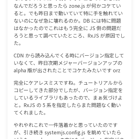
なんでだろうと思ったら zone.js が何かコケてい
ると。でも昨日まで動いていて特に手を触れてい
ないのになぜ急に壊れるのか。DB には特に問題
はなかったのでこれはもう完全に JS 側の問題だ
ろうと思って調べていたところ、RxJS が原因でし
た。
CDN から読み込んでくる時にバージョン指定して
いなくて、昨日次期メジャーバージョンアップの
alpha 版が出されたことでコケたみたいです orz
完全にケアレスミスですね。チュートリアルから
コピーしてきた部分でしたが、バージョン指定を
しているライブラリもあったので、まぁ気づけよ
と。RxJS の 5 系を指定したらまた問題なく動い
てくれました。
やれやれこれで一件落着かと思っていたのです
が、引き続き systemjs.config.js を眺めていたら