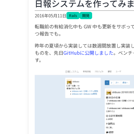
日報システムを作ってみ
2016年05月11日
Rails
開発
転職前の有給消化中も GW 中も更新をサボっ
つ報告でも。
昨年の夏頃から実装しては数週間放置し実装
ものを、先日
GitHubに公開しました
。ベンチ
す。