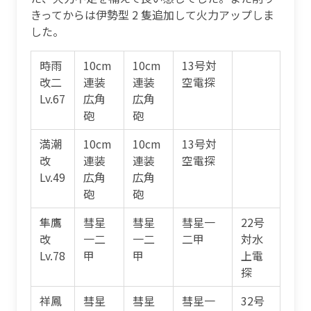
きってからは伊勢型 2 隻追加して火力アップしま
した。
時雨
10cm
10cm
13号対
改二
連装
連装
空電探
Lv.67
広角
広角
砲
砲
満潮
10cm
10cm
13号対
改
連装
連装
空電探
Lv.49
広角
広角
砲
砲
隼鷹
彗星
彗星
彗星一
22号
改
一二
一二
二甲
対水
Lv.78
甲
甲
上電
探
祥鳳
彗星
彗星
彗星一
32号