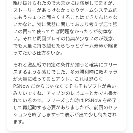
駆け抜けられたので大まかには満足してますが、
ストーリーがあっけなかったりゲームシステム的
にもうちょっと面白くすることはできたんじゃな
いかなと。特に武器に関してあまり考えず店で強
いの買って使ってれば問題なかったりが勿体な
い。それと周回プレイの特典が少ないのが残念、
でも大量に持ち越せたらもっとゲーム寿命が縮ま
ってたから仕方ないか。
それと激乱戦で特定の条件が揃うと確実にフリー
ズするような感じでした、多分勝利時に敵キャラ
が大量に残ってるとアウト。これは恐らく
PSNow だからじゃなくてそもそもソフトが悪い
みたいですね、アマゾンのレビューとかでも書か
れているので。フリーズした時は PSNow を終了
して再起動する必要がありましたが、前回のセッ
ションを終了しますって表示が出て少し待たされ
ます。