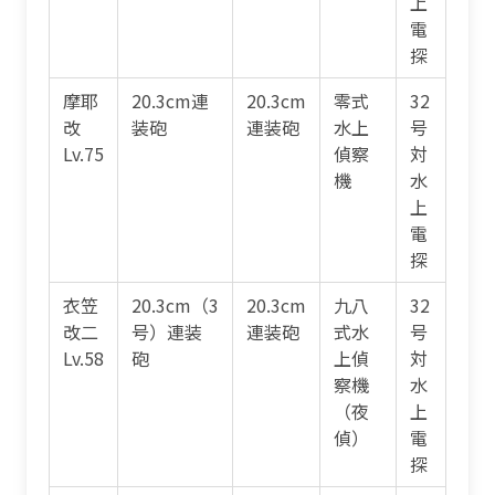
上
電
探
摩耶
20.3cm連
20.3cm
零式
32
改
装砲
連装砲
水上
号
Lv.75
偵察
対
機
水
上
電
探
衣笠
20.3cm（3
20.3cm
九八
32
改二
号）連装
連装砲
式水
号
Lv.58
砲
上偵
対
察機
水
（夜
上
偵）
電
探