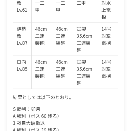
改
一二
一二
二甲
対水
Lv.61
甲
甲
上電
探
伊勢
46cm
46cm
試製
14号
改
三連
三連
35.6cm
対空
Lv.87
装砲
装砲
三連装
電探
砲
日向
46cm
46cm
試製
14号
Lv.85
三連
三連
35.6cm
対空
装砲
装砲
三連装
電探
砲
結果としては以下のとおり。
S 勝利：卯月
A 勝利（ボス 60 残る）
3 戦目大破撤退
A 勝利（ボス 39 残る）