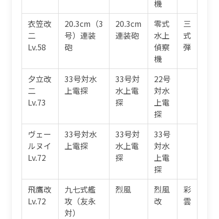
機
衣笠改
20.3cm（3
20.3cm
零式
三
二
号）連装
連装砲
水上
式
Lv.58
砲
偵察
弾
機
夕立改
33号対水
33号対
22号
二
上電探
水上電
対水
Lv.73
探
上電
探
ヴェー
33号対水
33号対
33号
ルヌイ
上電探
水上電
対水
Lv.72
探
上電
探
飛鷹改
九七式艦
烈風
烈風
彩
Lv.72
攻（友永
改
雲
対）