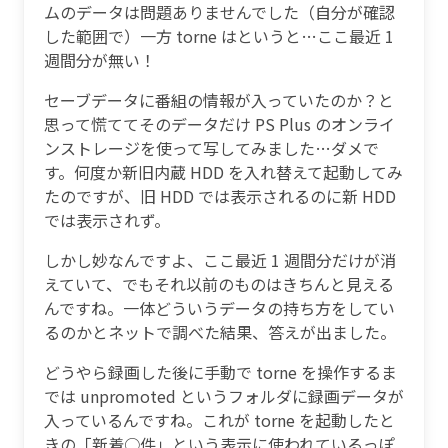
ムのデータは問題ありませんでした（自分が確認
した範囲で）一方 torne はというと…ここ最近 1
週間分が無い！
セーブデータに番組の情報が入っていたのか？と
思って慌ててそのデータだけ PS Plus のオンライ
ンストレージを使って写してみました…ダメで
す。何度か新旧内蔵 HDD を入れ替えて起動してみ
たのですが、旧 HDD では表示されるのに新 HDD
では表示されず。
しかし妙なんですよ、ここ最近 1 週間分だけが消
えていて、でもそれ以前のものはきちんと見える
んですね。一体どういうデータの持ち方をしてい
るのかとネットで調べた結果、答えが出ました。
どうやら録画した後に手動で torne を操作するま
では unpromoted というフォルダに録画データが
入っているんですね。これが torne を起動したと
きの「新着○件」という表示に使われているっぽ