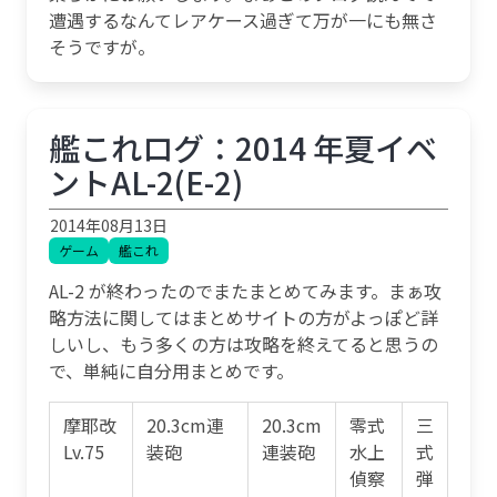
遭遇するなんてレアケース過ぎて万が一にも無さ
そうですが。
艦これログ：2014 年夏イベ
ントAL-2(E-2)
2014年08月13日
ゲーム
艦これ
AL-2 が終わったのでまたまとめてみます。まぁ攻
略方法に関してはまとめサイトの方がよっぽど詳
しいし、もう多くの方は攻略を終えてると思うの
で、単純に自分用まとめです。
摩耶改
20.3cm連
20.3cm
零式
三
Lv.75
装砲
連装砲
水上
式
偵察
弾