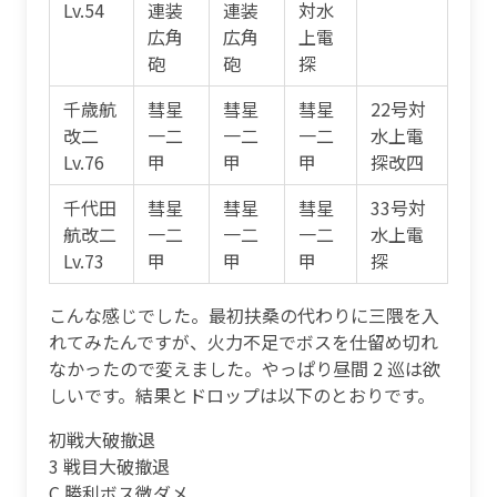
Lv.54
連装
連装
対水
広角
広角
上電
砲
砲
探
千歳航
彗星
彗星
彗星
22号対
改二
一二
一二
一二
水上電
Lv.76
甲
甲
甲
探改四
千代田
彗星
彗星
彗星
33号対
航改二
一二
一二
一二
水上電
Lv.73
甲
甲
甲
探
こんな感じでした。最初扶桑の代わりに三隈を入
れてみたんですが、火力不足でボスを仕留め切れ
なかったので変えました。やっぱり昼間 2 巡は欲
しいです。結果とドロップは以下のとおりです。
初戦大破撤退
3 戦目大破撤退
C 勝利ボス微ダメ