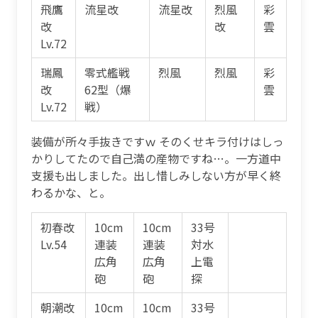
飛鷹
流星改
流星改
烈風
彩
改
改
雲
Lv.72
瑞鳳
零式艦戦
烈風
烈風
彩
改
62型（爆
雲
Lv.72
戦）
装備が所々手抜きですｗ そのくせキラ付けはしっ
かりしてたので自己満の産物ですね…。一方道中
支援も出しました。出し惜しみしない方が早く終
わるかな、と。
初春改
10cm
10cm
33号
Lv.54
連装
連装
対水
広角
広角
上電
砲
砲
探
朝潮改
10cm
10cm
33号