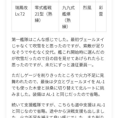
瑞鳳改
零式艦戦
九九式
烈風
彩
Lv.72
21型（熟
艦爆
雲
練）
（熟
練）
第一艦隊はこんな感じでした。最初ヴェールヌイ
じゃなくて吹雪をと思ったのですが、索敵が足り
なそうでやむなく交代。艦これ開始時に選んだの
が吹雪だったので日の目を見せてあげられたらと
思ったのですが、未だにずっと遠征要員…。
ただしゲージを削りきったところで火力不足に見
舞われたので、最後は夕立とヴェールヌイを AL-1
でも使った木曾と扶桑に切り替えて北ルートに挑
みました。装備は AL-1 と同じだったので省略。
続いて支援艦隊ですが、こちらも道中支援は AL-1
と同じなので省略。途中から決戦支援も出しまし
た、火力不足を補えて良い感じでした。また削り