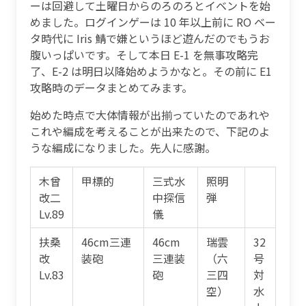
ーは回避して土曜日からのろのろとイベントを始
めました。ログインゲーは 10 年以上前に RO ベー
タ時代に Iris 鯖で嫌というほど遊んだのでもうお
腹いっぱいです。そして本日 E-1 を無事攻略完
了、E-2 は明日以降始めようかなと。その前に E1
攻略時のデータまとめてみます。
始めた時点で大体情報が出揃っていたのであれや
これや編成を考えることが出来たので、下記のよ
うな編成になりました。先人に感謝。
木曾
甲標的
三式水
照明
改二
中探信
弾
Lv.89
儀
扶桑
46cm三連
46cm
瑞雲
32
改
装砲
三連装
（六
号
Lv.83
砲
三四
対
空）
水