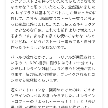
ングブラスト 2 を持っていたので似たようなもの
なのかな？と思っていたところ、全然違いました
ｗ レイブラ 2 は基本的にバトルしか無かったのに
対して、こちらは箱庭有りストーリー有りとちょ
っと豪華に感じました。ただし使えるキャラクタ
ーは少なめな印象。これでも前作よりは増えてい
るようです。まぁ多すぎても使いこなせないんで
すけどね、というかストーリー進めてると自分で
作ったキャラしか使わないです。
バトルの操作とかはチュートリアルが用意されて
いるので、NPC 相手に闘うにはそれで十分です。
ただしオンライン対戦しようと思うと次元が変わ
ります。気力管理が超重要、ブレイクされるとコ
ンボから究極技くらいます。
遊んでてトロコンを一回諦めかけたのは、このオ
ンラインのレベルの違いからでした。オンライン
トロフィーの「よっしゃーーっ！！！」と「長い
長い闘いの歴史のなかでも 2 番目に強かった…」