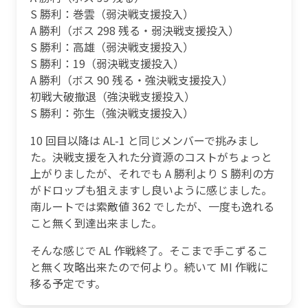
S 勝利：巻雲（弱決戦支援投入）
A 勝利（ボス 298 残る・弱決戦支援投入）
S 勝利：高雄（弱決戦支援投入）
S 勝利：19（弱決戦支援投入）
A 勝利（ボス 90 残る・強決戦支援投入）
初戦大破撤退（強決戦支援投入）
S 勝利：弥生（強決戦支援投入）
10 回目以降は AL-1 と同じメンバーで挑みまし
た。決戦支援を入れた分資源のコストがちょっと
上がりましたが、それでも A 勝利より S 勝利の方
がドロップも狙えますし良いように感じました。
南ルートでは索敵値 362 でしたが、一度も逸れる
こと無く到達出来ました。
そんな感じで AL 作戦終了。そこまで手こずるこ
と無く攻略出来たので何より。続いて MI 作戦に
移る予定です。