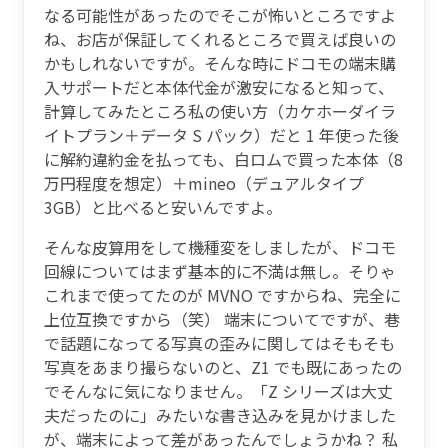
なる可能性があったのでそこが怖いところですよ
ね、お店が保証してくれるところで買えば良いの
かもしれないですが。そんな時にドコモの端末購
入サポートだと本体代金が激安になると知って、
計算してみたところ私の使い方（カケホーダイラ
イトプラン＋データ S パック）だと 1 年使った後
に解約違約金を払っても、白ロムで買った本体（8
万円程度を想定）＋mineo（デュアルタイプ
3GB）と比べると安いんですよ。
そんな皮算用をして機種変をしましたが、ドコモ
回線についてはまず基本的に不満は無し。そりゃ
これまで使ってたのが MVNO ですからね、完全に
上位互換ですから（笑） 端末についてですが、巷
で話題になってる写真の歪みに関してはそもそも
写真をあまり撮らないのと、Z1 でも既にあったの
でそんなに気になりません。「Z シリーズは大丈
夫だったのに」みたいな書き込みを見かけました
が、端末によって差があったんでしょうかね？ 私