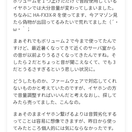
ボリュームを 1 つ上げただけで普段使用している
イヤホンでは大分音量が変わってしまいました。
ちなみに HA-FX3X-R を使ってます、今アマゾン見
たら偽物が出回ってるみたいで荒れてました（´・
ω・｀；
まぁそれでもボリューム 2 で今まで使ってたんで
すけど、最近暑くなってきて近くのサーバ室から
の音が以前よりうるさくなってきたんですね。そ
したら 2 だとちょっと音が聞こえなくて、でも 3
だとうるさすぎるという悲しい状況に。
どうしたものか、ファームウェアで対応してくれ
ないものかと考えていたのですが、イヤホンの方
で音量調整すればいいんだと考えなおし、探して
みたら売ってました、こんなの。
まぁそのままイヤホン繋げるよりは音質劣化する
ってことは容易に想像できますが、昨日から使っ
てみたところ個人的には気にならなかったです。