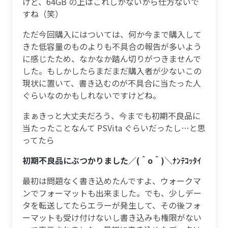
けど、64GB の上はこれしかないから仕方ないで
すね（笑）
ただ今回購入にはついては、何か今まで購入して
きた低容量のものよりも不具合の報告が多いよう
に感じたため、なかなか踏ん切りがつきませんで
した。もしかしたらまだまだ購入者が少ないこの
現状に置いて、書き込むのが不具合に当たった人
ぐらいなのかもしれないですけどね。
まぁきっと大丈夫だろう、今までも初期不良品に
当たったことなんて PSVita ぐらいだったし…と思
ってたら
初期不良品にぶつかりました／(＾o＾)＼ﾅﾝﾃｺｯﾀｲ
最初は問題なく書き込めたんですよ、ウォークマ
ンでフォーマットも出来ました。でも、少しデー
タを転送してたらエラーが発生して、その後フォ
ーマットも受け付けないし書き込みも権限がない