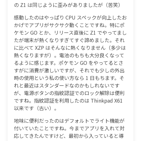
の Z1 は同じように歪みがありましたが（苦笑）
感動したのはやっぱり CPU スペックが向上したお
かげでアプリがサクサク動くことですね。特にポ
ケモン GO とか、リリース直後に Z1 でやってまし
たが端末が熱くなりすぎてすぐ諦めました。それ
に比べて XZP はそんなに熱くなりません（多少は
熱くなりますが）。電池のもちも大分良くなって
るように感じます。ポケモン GO をやってるとさ
すがに消費が激しいですが、それでも少しの外出
時の使用という私の使い方なら 1 日もちます。そ
れと最近はスタンダードなのかもしれないです
が、電源ボタンの指紋認証でのロック解除は便利
ですね。指紋認証を利用したのは Thinkpad X61
以来です（古い）。
地味に便利だったのはデフォルトでライト機能が
付いていたことですね。今までアプリを入れて対
応してきたんですけど、最初から入っていると導