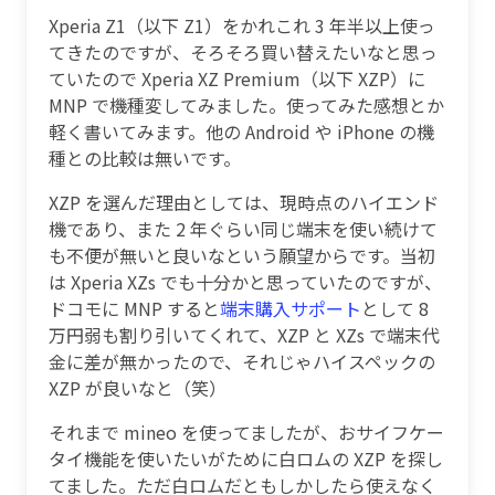
Xperia Z1（以下 Z1）をかれこれ 3 年半以上使っ
てきたのですが、そろそろ買い替えたいなと思っ
ていたので Xperia XZ Premium（以下 XZP）に
MNP で機種変してみました。使ってみた感想とか
軽く書いてみます。他の Android や iPhone の機
種との比較は無いです。
XZP を選んだ理由としては、現時点のハイエンド
機であり、また 2 年ぐらい同じ端末を使い続けて
も不便が無いと良いなという願望からです。当初
は Xperia XZs でも十分かと思っていたのですが、
ドコモに MNP すると
端末購入サポート
として 8
万円弱も割り引いてくれて、XZP と XZs で端末代
金に差が無かったので、それじゃハイスペックの
XZP が良いなと（笑）
それまで mineo を使ってましたが、おサイフケー
タイ機能を使いたいがために白ロムの XZP を探し
てました。ただ白ロムだともしかしたら使えなく