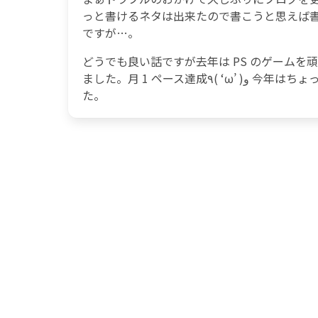
っと書けるネタは出来たので書こうと思えば
ですが…。
どうでも良い話ですが去年は PS のゲームを頑
ました。月 1 ペース達成٩( ‘ω’ )و 今年はちょっとスローペースになりましたが、既に 3 つ増えまし
た。